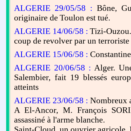
ALGERIE 29/05/58 :
Bône, Gu
originaire de Toulon est tué.
ALGERIE 14/06/58 :
Tizi-Ouzou.
coup de revolver par un terroriste
ALGERIE 15/06/58 :
Constantine.
ALGERIE 20/06/58 :
Alger. Une
Salembier, fait 19 blessés eur
atteints
ALGERIE 23/06/58 :
Nombreux att
A El-Ancor, M. François SOR
assassiné à l'arme blanche.
Saint-Cloud, un ouvrier agricole,