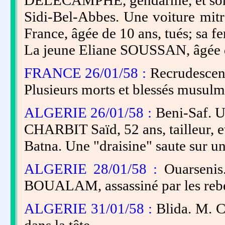
DELECAMPHE, gendarme, et son fi
Sidi-Bel-Abbes. Une voiture mitr
France, âgée de 10 ans, tués; sa 
La jeune Eliane SOUSSAN, âgée de
FRANCE 26/01/58 :
Recrudescenc
Plusieurs morts et blessés musulma
ALGERIE 26/01/58 :
Beni-Saf. U
CHARBIT Saïd, 52 ans, tailleur, et
Batna. Une "draisine" saute sur une
ALGERIE 28/01/58 :
Ouarsenis.
BOUALAM, assassiné par les rebe
ALGERIE 31/01/58 :
Blida. M. C