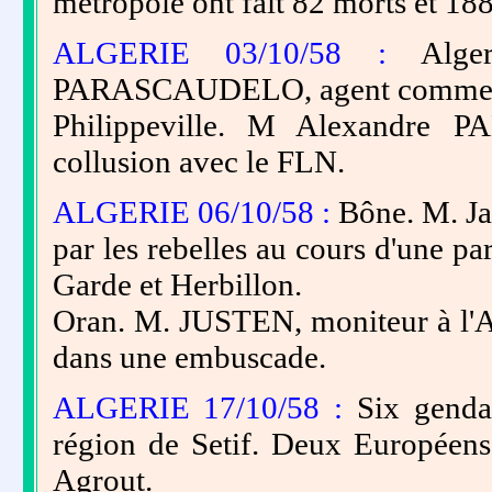
métropole ont fait 82 morts et 188
ALGERIE 03/10/58 :
Alger.
PARASCAUDELO, agent commercia
Philippeville. M Alexandre P
collusion avec le FLN.
ALGERIE 06/10/58 :
Bône. M. Ja
par les rebelles au cours d'une p
Garde et Herbillon.
Oran. M. JUSTEN, moniteur à l'A
dans une embuscade.
ALGERIE 17/10/58 :
Six genda
région de Setif. Deux Européens 
Agrout.