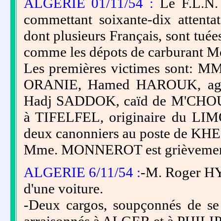
ALGERIE 01/11/54 :
Le F.L.N. 
commettant soixante-dix attentats
dont plusieurs Français, sont tué
comme les dépots de carburant M
Les premières victimes sont:
ORANIE, Hamed HAROUK, age
Hadj SADDOK, caïd de M'CHO
à TIFELFEL, originaire du LI
deux canonniers au poste de K
Mme. MONNEROT est grièvement b
ALGERIE 6/11/54 :
-M. Roger HYZ
d'une voiture.
-Deux cargos, soupçonnés de se 