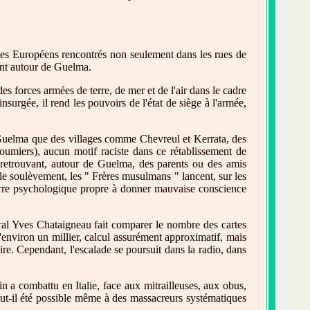
 des Européens rencontrés non seulement dans les rues de
ment autour de Guelma.
es forces armées de terre, de mer et de l'air dans le cadre
surgée, il rend les pouvoirs de l'état de siège à l'armée,
 Guelma que des villages comme Chevreul et Kerrata, des
oumiers), aucun motif raciste dans ce rétablissement de
n retrouvant, autour de Guelma, des parents ou des amis
 le soulèvement, les " Frères musulmans " lancent, sur les
erre psychologique propre à donner mauvaise conscience
ral Yves Chataigneau fait comparer le nombre des cartes
'environ un millier, calcul assurément approximatif, mais
e. Cependant, l'escalade se poursuit dans la radio, dans
n a combattu en Italie, face aux mitrailleuses, aux obus,
ut-il été possible même à des massacreurs systématiques