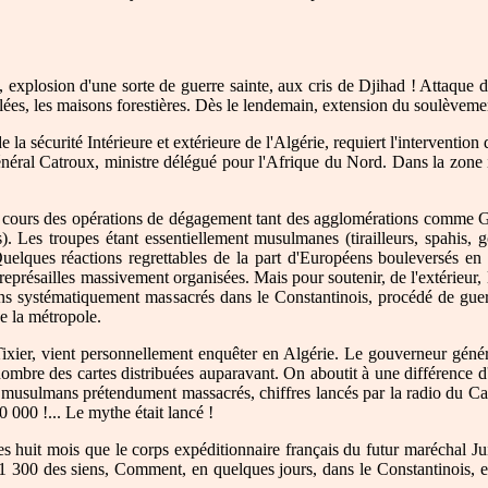
, explosion d'une sorte de guerre sainte, aux cris de Djihad ! Attaque
 isolées, les maisons forestières. Dès le lendemain, extension du soulève
 sécurité Intérieure et extérieure de l'Algérie, requiert l'intervention d
énéral Catroux, ministre délégué pour l'Afrique du Nord. Dans la zone in
au cours des opérations de dégagement tant des agglomérations comme
. Les troupes étant essentiellement musulmanes (tirailleurs, spahis, g
Quelques réactions regrettables de la part d'Européens bouleversés e
eprésailles massivement organisées. Mais pour soutenir, de l'extérieur,
ns systématiquement massacrés dans le Constantinois, procédé de gu
 la métropole.
 Tixier, vient personnellement enquêter en Algérie. Le gouverneur géné
ombre des cartes distribuées auparavant. On aboutit à une différence d
usulmans prétendument massacrés, chiffres lancés par la radio du Cair
60 000 !... Le mythe était lancé !
 huit mois que le corps expéditionnaire français du futur maréchal Jui
 1 300 des siens, Comment, en quelques jours, dans le Constantinois, e