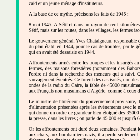
caïd et un jeune ménage d'instituteurs.
A la base de ce mythe, précisons les faits de 1945 :
8 mai 1945. A Sétif et dans un rayon de cent kilomètres
Sétif, mais sur les routes, dans les villages, les fermes
Le gouverneur général, Yves Chataigneau, responsable de la
du plan établi en 1944, pour le cas de troubles, par le g
qui en avait été dessaisie en 1944.
Affrontements armés entre les troupes et les insurgés 
fermes, des maisons forestières (notamment des Babors)
l'ordre ni dans la recherche des meneurs qui a suivi, 
sauvagement éventrés. Ce furent des cas isolés, non des r
ondes de la radio du Caire, la fable de 45000 musulma
aux Français non musulmans d'Algérie, comme à ceux de
Le ministre de l'Intérieur du gouvernement provisoire,
d'alimentation présentées après les événements avec le n
qui donne un ordre de grandeur bien éloigné des 35000 m
la presse, dans les livres ; on parle de 45 000 et jusqu'à 
Or les affrontements ont duré deux semaines. Pendant les
aux chars, aux bombardiers nazis, il a perdu seulement