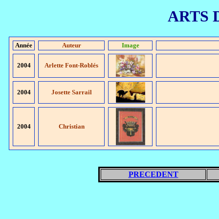
ARTS 
Année
Auteur
Image
2004
Arlette Font-Roblés
2004
Josette Sarrail
2004
Christian
PRECEDENT