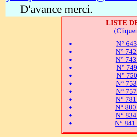
D'avance merci.
LISTE D
(Cliquer
N° 643
N° 742
N° 743
N° 74
N° 750
N° 753
N° 75
N° 78
N° 800
N° 83
N° 841